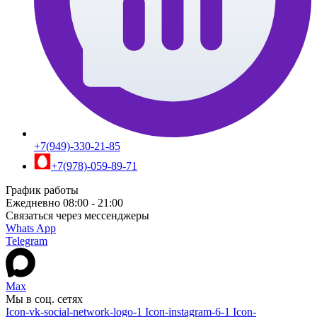
+7(949)-330-21-85
+7(978)-059-89-71
График работы
Ежедневно 08:00 - 21:00
Связаться через мессенджеры
Whats App
Telegram
Max
Мы в соц. сетях
Icon-vk-social-network-logo-1
Icon-instagram-6-1
Icon-