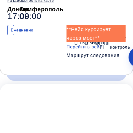
на карте
Смотреть на карте
Снежное
Торез
Шахтерск
Донецк
Симферополь
(ЦОФ)
(Музей)
(Подарки)
17:00
09:00
Комфорт
**Рейс курсирует
Ежедневно
через мост**
Wi-
Климат
Телевизор
Комфорт
Wi-Fi
Телевизор
Комфорт
Перейти в рейс
Fi
контроль
Климат контроль
Маршрут следования
Багаж
1 сумка бесплатно
Дополнительный багаж - 350Р
Время и место отправления / прибытия:
Вниманию пассажиров
Перед поездкой убедитесь о наличии всех
17:00
17:30
17:45
Донецк
Донецк
Макеевка
необходимых документов для пересечения
(ЦУМ "Старгород")
(Мотель Анна)
(Папирус)
границы и правилах и ограничениях провоза