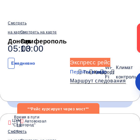
Обратный рейс
Смотреть
на карте
Смотреть на карте
Донецк
Симферополь
05:00
13:00
Экспресс рейс
Ежедневно
Wi-
Климат
Перейти в рейс
Телевизор
Комфорт
Fi
контроль
Маршрут следования
**Рейс курсирует через мост**
Время в пути
Время и место отправления / прибытия:
ЦУМ
Автовокзал
"Старгород"
Смотреть
16 ч.
03:30
03:45
04:00