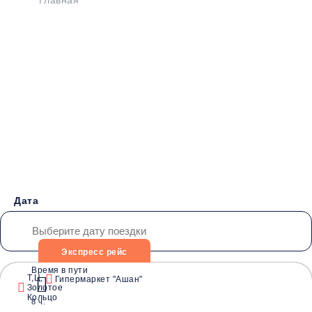
Главная
>
Расписание
>
Зугрэс - Симферополь
Бронирование билетов на
Автобус Зугрэс
- Симферополь
от 4000 руб.
Дата
Экспресс рейс
Время в пути
Т,Ц,
Гипермаркет "Ашан"
Золотое
Водители со
Безопасные
Низкие цены и
Кольцо
8 ч.
стажем от 10 лет
перевозки
скидки