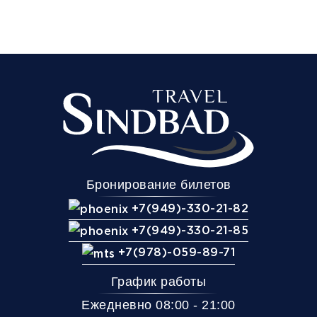
Время и место отправления / прибытия:
13:00
13:10
13:20
Донецк
Донецк
Макеевка
(АС-Центр Яма)
(Мотель маг. Анна)
(Папирус)
Комфорт
Телевизор
Комфорт
Wi-Fi
Климат контроль
Бронирование билетов
Багаж
1 сумка бесплатно
+7(949)-330-21-82
Дополнительный багаж - 400Р
+7(949)-330-21-85
+7(978)-059-89-71
График работы
Ежедневно 08:00 - 21:00