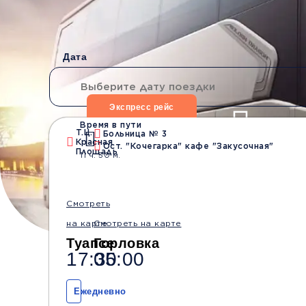
Дата
Экспресс рейс
Время в пути
Т.Ц.
Больница № 3
Красная
Ост. "Кочегарка" кафе "Закусочная"
Водители со стажем
Безопасные
Площадь
11 ч. 30 м.
от 10 лет
перевозки
Смотреть
на карте
Смотреть на карте
Туапсе
Горловка
17:30
05:00
Ежедневно