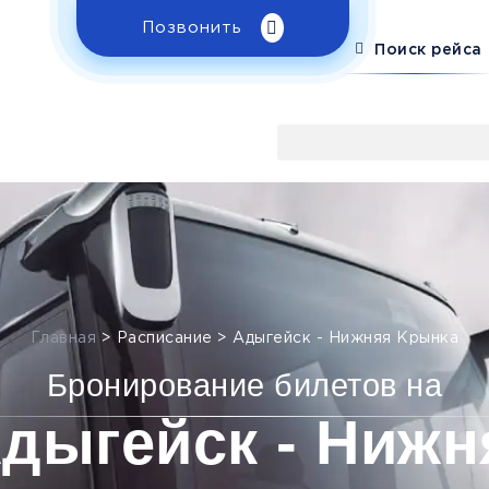
Позвонить
Поиск рейса
Главная
>
Расписание
>
Адыгейск - Нижняя Крынка
Бронирование билетов на
Адыгейск - Нижн