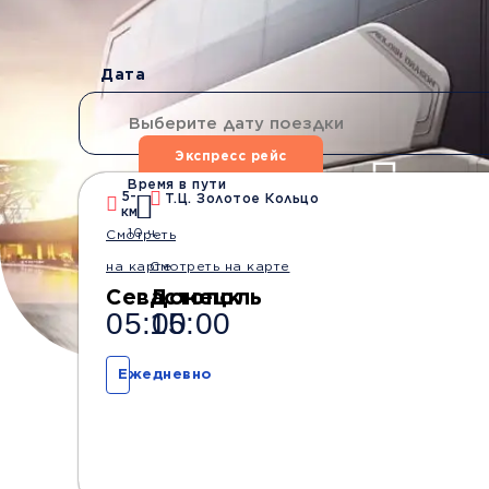
Дата
Экспресс рейс
Время в пути
5-
Т.Ц. Золотое Кольцо
км
Водители со стажем
Безопасные
10 ч.
Смотреть
от 10 лет
перевозки
на карте
Смотреть на карте
Севастополь
Донецк
05:00
15:00
Ежедневно