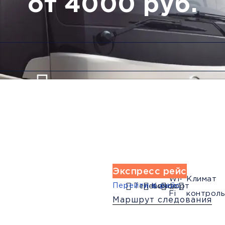
от 4000 руб.
Низкие цены и скидки
Обратный рейс
Экспресс рейс
Wi-
Климат
Перейти в рейс
Телевизор
Комфорт
Fi
контроль
Маршрут следования