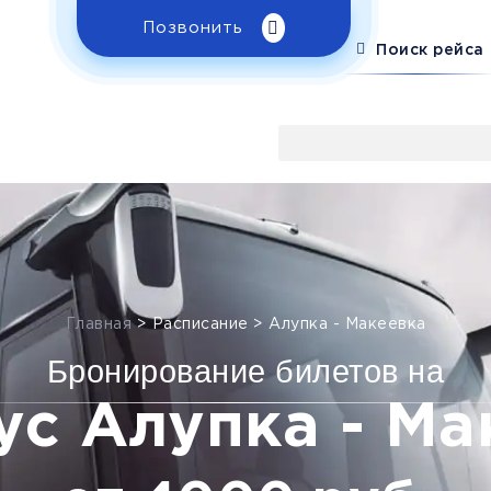
Позвонить
Поиск рейса
Главная
>
Расписание
>
Алупка - Макеевка
Бронирование билетов на
ус Алупка - Ма