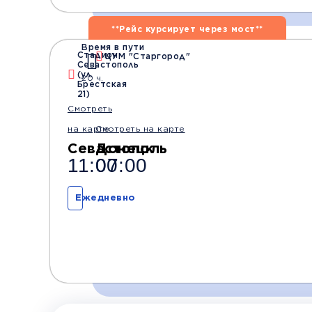
**Рейс курсирует через мост**
Время в пути
Время и место отправления / прибытия:
Стадион
ЦУМ "Старгород"
Севастополь
(ул.
20 ч.
Брестская
21)
05:00
07:00
Смотреть
Севастополь
Симферополь
(5-км)
(ЖД вокзал)
на карте
Смотреть на карте
Севастополь
Донецк
11:00
07:00
Комфорт
Телевизор
Ко
Ежедневно