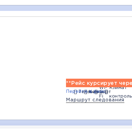
09:00
13:00
14:00
Джанкой
Мариуполь
Волноваха
(АВ-Центр)
(АВ-Центр)
(АВ-Центр)
Багаж
1
мфорт
Wi-Fi
Климат контроль
Дополни
**Рейс курсирует чере
Wi-
Климат
Перейти в рейс
Телевизор
Комфорт
Fi
контроль
Маршрут следования