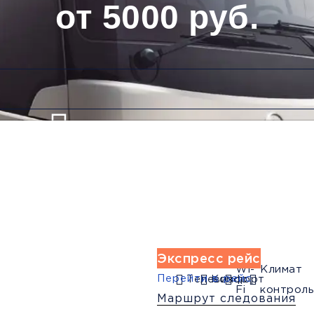
от 5000 руб.
Низкие цены и скидки
Обратный рейс
Экспресс рейс
Wi-
Климат
Перейти в рейс
Телевизор
Комфорт
Fi
контроль
Маршрут следования