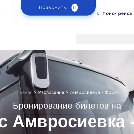
Позвонить
Поиск рейса
Главная
>
Расписание
>
Амвросиевка - Форос
Бронирование билетов на
с Амвросиевка 