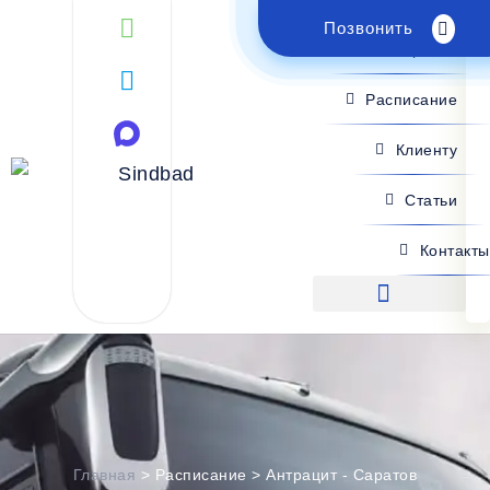
Позвонить
Поиск рейса
Расписание
Клиенту
Статьи
Контакты
Поиск рейса
Главная
>
Расписание
>
Антрацит - Саратов