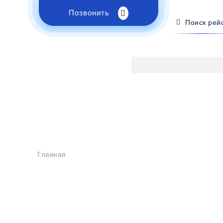
Позвонить
Поиск рей
Главная
>
Расписание
>
Архыз - Горловка
Бронирование билетов на
бус Архыз - Гор