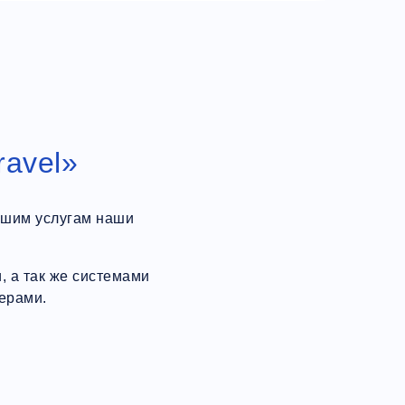
ravel»
ашим услугам наши
 а так же системами
ерами.