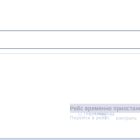
от 6000 руб.
Низкие цены и скидки
Обратный рейс
Рейс временно приостано
Wi-
Климат
Телевизор
Комфорт
Перейти в рейс
Fi
контроль