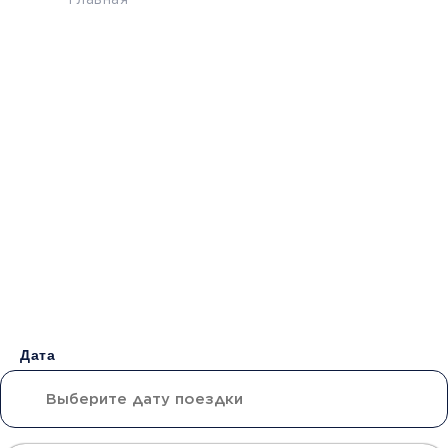
Главная
>
Расписание
>
Армавир - Торез
Бронирование билетов на
Автобус
Армавир -
Торез
от 3500 руб.
Дата