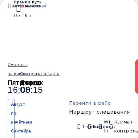
Время в пути
Автовокзал
АВ Южный
Водители со
Безопасные
Низкие цены и
16 ч. 15 м.
стажем от 10 лет
перевозки
скидки
Обратный рейс
Смотреть
на карте
Смотреть на карте
Пятигорск
Донецк
16:00
08:15
Перейти в рейс
Август
Маршрут следования
по
нечётным
Wi-
Климат
Телевизор
Комфорт
Сентябрь
Fi
контроль