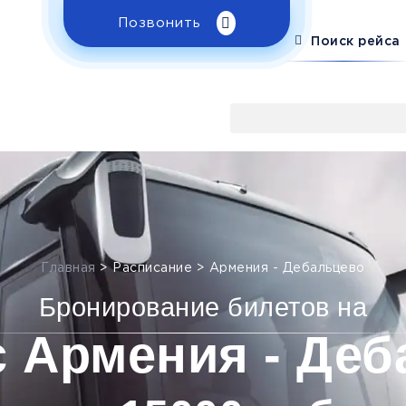
Позвонить
Поиск рейса
Главная
>
Расписание
>
Армения - Дебальцево
Бронирование билетов на
с Армения - Деб