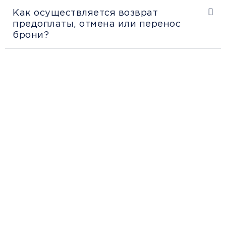
Как осуществляется возврат
предоплаты, отмена или перенос
брони?
Рекомендации
пассажирам
Перед поездкой и отправкой багажа
ознакомьтесь с правилами и требованиями
к перевозке в разделе «Информация
клиентам».