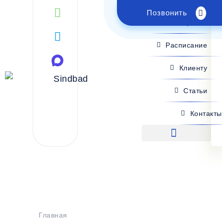
Позвонить
Поиск рейса
Расписание
Клиенту
Статьи
Контакты
Поиск рейса
Главная
>
Расписание
>
ДНР - Белогорск