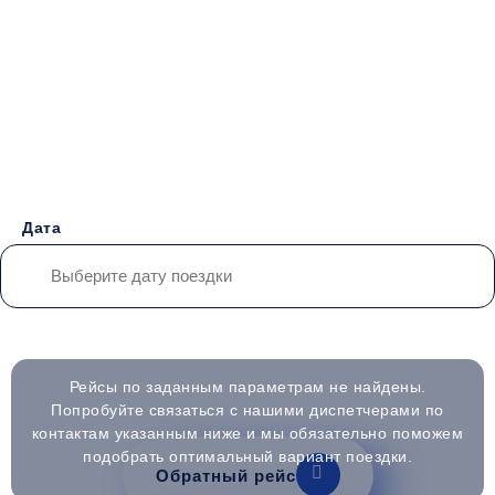
Бронирование билетов на
Автобус ДНР -
Белогорск
Дата
Водители со
Безопасные
Низкие цены и
Рейсы по заданным параметрам не найдены.
стажем от 10 лет
перевозки
скидки
Попробуйте связаться с нашими диспетчерами по
контактам указанным ниже и мы обязательно поможем
подобрать оптимальный вариант поездки.
Обратный рейс