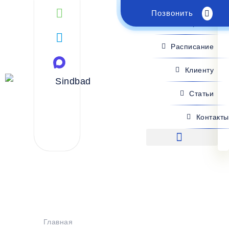
Позвонить
Поиск рейса
Расписание
Клиенту
Статьи
Контакты
Поиск рейса
Главная
>
Расписание
>
Донецк - Крым