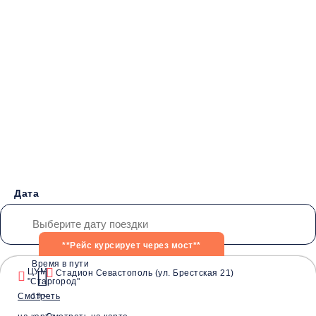
Бронирование билетов на
Автобус
Донецк - Крым
от 4000 руб.
Дата
**Рейс курсирует через мост**
Время в пути
ЦУМ
Стадион Севастополь (ул. Брестская 21)
"Старгород"
Водители со
Безопасные
Низкие цены и
Смотреть
19 ч.
стажем от 10 лет
перевозки
скидки