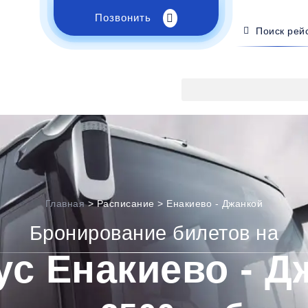
Позвонить
Поиск рей
Главная
>
Расписание
>
Енакиево - Джанкой
Бронирование билетов на
ус Енакиево - Д