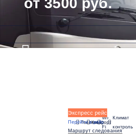
от 3500 руб.
Низкие цены и скидки
Обратный рейс
Экспресс рейс
Wi-
Климат
Перейти в рейс
Телевизор
Комфорт
Fi
контроль
Маршрут следования