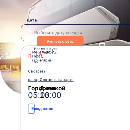
Дата
Экспресс рейс
Время в пути
Мебельный
АЗС Атан
Город
Водители со стажем от
Безопасные перевозки
(Кочегарка)
8 ч.
10 лет
Смотреть
на карте
Смотреть на карте
Горловка
Джанкой
05:00
13:00
Ежедневно