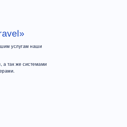
ravel»
ашим услугам наши
 а так же системами
ерами.