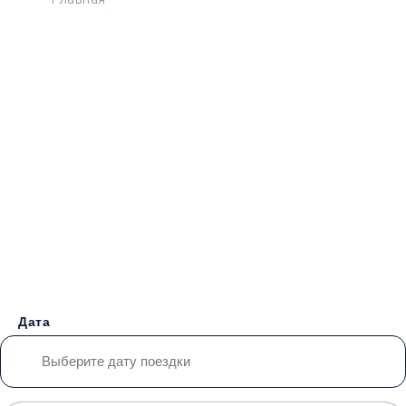
Главная
>
Расписание
>
Енакиево - Пицунда
Бронирование билетов на
Автобус
Енакиево -
Пицунда
от 4800 руб.
Дата