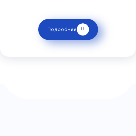
Кольцо)
Эльдорадо)
ограничениях провоза багажа!
Комфорт
Подробнее
Телевизор
Комфорт
Wi-Fi
Климат контроль
Багаж
500Р
Дополнительный багаж - 500Р