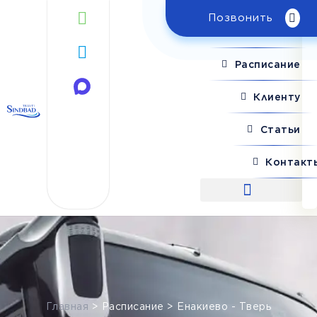
Позвонить
Поиск рейса
Расписание
Клиенту
Статьи
Контакт
Поиск рейса
Главная
>
Расписание
>
Енакиево - Тверь