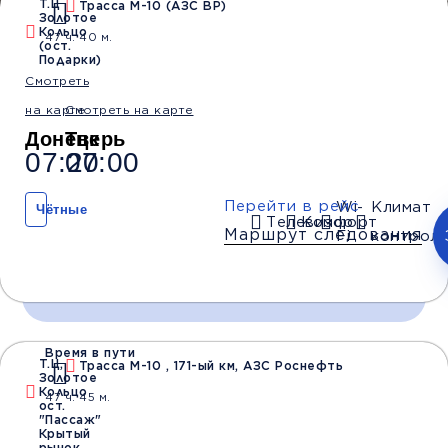
Т.Ц
Трасса М-10 (АЗС BP)
Золотое
Водители со
Безопасные
Низкие цены и
Кольцо
47 ч. 40 м.
стажем от 10 лет
перевозки
скидки
(ост.
Подарки)
Смотреть
на карте
Смотреть на карте
Обратный рейс
Донецк
Тверь
07:20
07:00
Перейти в рейс
Wi-
Климат
Чётные
Телевизор
Комфорт
Маршрут следования
Fi
контроль
Время в пути
Время и место отправления / прибытия:
Т.Ц,
Трасса М-10 , 171-ый км, АЗС Роснефть
Золотое
Кольцо
47 ч. 45 м.
ост.
"Пассаж"
07:20
07:30
08:00
Крытый
рынок
Донецк
Донецк
Макеевка