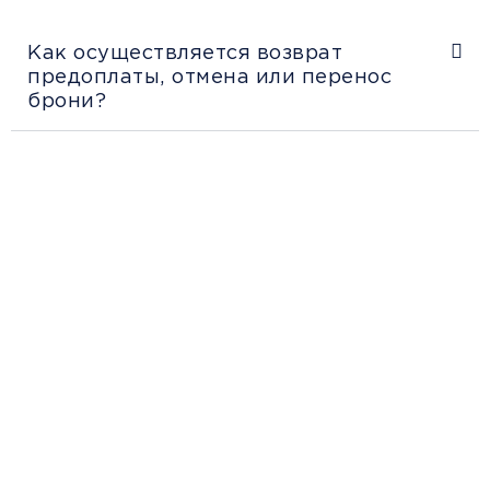
Как осуществляется возврат
предоплаты, отмена или перенос
брони?
Рекомендации
пассажирам
Перед поездкой и отправкой багажа
ознакомьтесь с правилами и требованиями
к перевозке в разделе «Информация
клиентам».