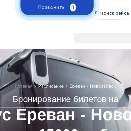
Позвонить
Поиск рейса
Главная
>
Расписание
>
Ереван - Новоазовск
Бронирование билетов на
с Ереван - Нов