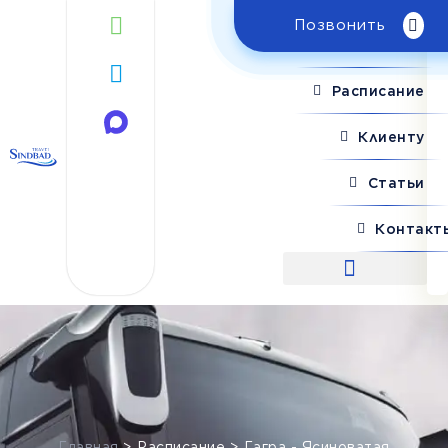
Позвонить
Поиск рейса
Расписание
Клиенту
Статьи
Контакт
Поиск рейса