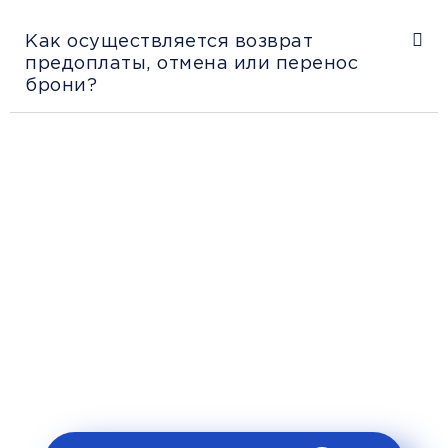
Как осуществляется возврат
предоплаты, отмена или перенос
брони?
Рекомендации пассажирам
Перед поездкой и отправкой багажа
ознакомьтесь с правилами и требованиями
к перевозке в разделе «Информация
клиентам».