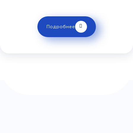
Руставели")
"Оторчала")
ограничениях провоза багажа!
Комфорт
Телевизор
Комфорт
Wi-Fi
Подробнее
Климат контроль
Багаж
1 сумка бесплатно
Дополнительный багаж -