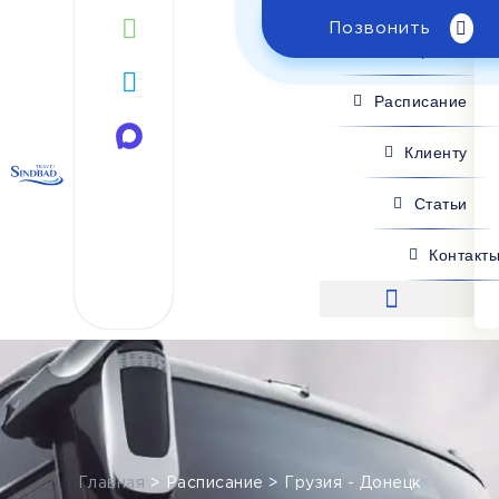
Позвонить
Поиск рейса
Расписание
Клиенту
Статьи
Контакт
Поиск рейса
Главная
>
Расписание
>
Грузия - Донецк