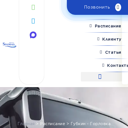
Позвонить
Поиск рейса
Расписание
Клиенту
Статьи
Контакт
Поиск рейса
Главная
>
Расписание
>
Губкин - Горловка