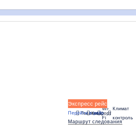
13:00
14:00
15:00
Мариуполь
Волноваха
Донецк
(АС-2)
(По трассе)
(Т.Ц. Золотое
Кольцо)
Багаж
1 сумка бесп
орт
Wi-Fi
Климат контроль
Дополнительный ба
Экспресс рейс
Wi-
Климат
Перейти в рейс
Телевизор
Комфорт
Fi
контроль
Маршрут следования