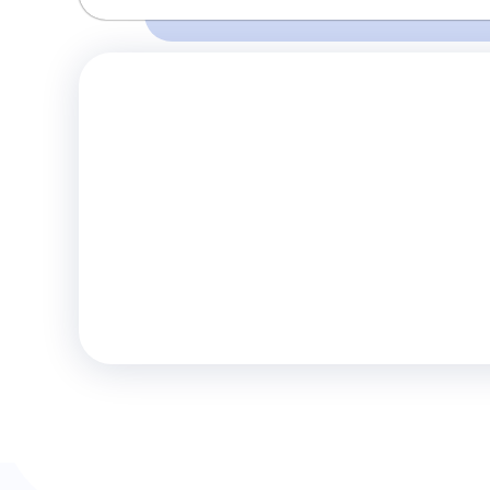
Время и место отправления / прибытия:
Перед поездкой убедитесь о наличии 
06:00
09:00
Судак
Джанкой
правилах и
(АВ-Центр)
(АЗС Атан)
Комфорт
Телевизор
Комф