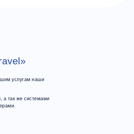
ravel»
ашим услугам наши
 а так же системами
ерами.