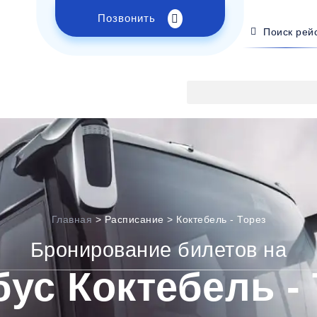
Позвонить
Поиск рей
Главная
>
Расписание
>
Коктебель - Торез
Бронирование билетов на
ус Коктебель -