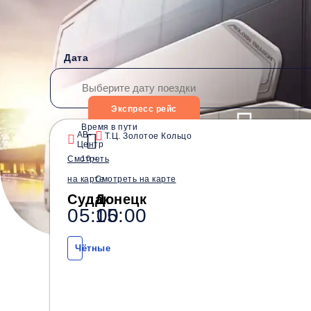
Дата
Экспресс рейс
Время в пути
АВ-
Т.Ц. Золотое Кольцо
Центр
Водители со стажем от
Безопасные перевозки
Смотреть
10 ч.
10 лет
на карте
Смотреть на карте
Судак
Донецк
05:00
15:00
Чётные