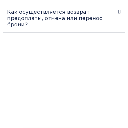
Как осуществляется возврат
предоплаты, отмена или перенос
брони?
Рекомендации
пассажирам
Перед поездкой и отправкой багажа
ознакомьтесь с правилами и требованиями
к перевозке в разделе «Информация
клиентам».