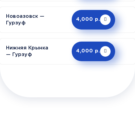
Новоазовск —
4,000 р.
Гурзуф
Нижняя Крынка
4,000 р.
— Гурзуф