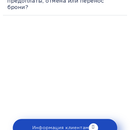
предоплаты, отмена или перенос
брони?
Рекомендации
пассажирам
Перед поездкой и отправкой багажа
ознакомьтесь с правилами и требованиями
к перевозке в разделе «Информация
клиентам».
Информация клиентам