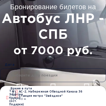
Бронирование билетов на
Автобус ЛНР -
СПБ
от 7000 руб.
Дата
Время в пути
Т.Ц
АС-2, Набережная Обводной Канала 36
Золотое
Станция метро "Звёздное"
Водители со
Безопасные
Низкие цены и
Кольцо
29 ч. 40 м.
стажем от 10 лет
перевозки
скидки
(ост.
Подарки)