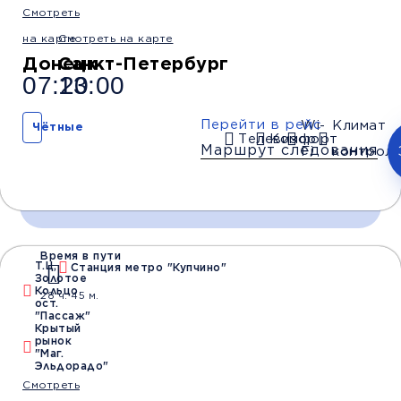
Смотреть
на карте
Смотреть на карте
Обратный рейс
Донецк
Санкт-Петербург
07:20
13:00
Перейти в рейс
Wi-
Климат
Чётные
Телевизор
Комфорт
Маршрут следования
Fi
контроль
Время в пути
Время и место отправления / прибытия:
Т.Ц,
Станция метро "Купчино"
Золотое
Кольцо
28 ч. 45 м.
ост.
"Пассаж"
07:20
07:30
08:00
Крытый
рынок
Донецк
Донецк
Макеевка
"Маг.
(Т.Ц Золотое
(Мотель маг.Анна)
(АВ Золото
Эльдорадо"
Кольцо)
Ключик)
Смотреть