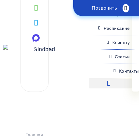
Позвонить
Поиск рейса
Расписание
Клиенту
Статьи
Контакты
Поиск рейса
Главная
>
Расписание
>
Лоо - Макеевка