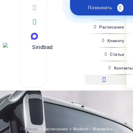
Позвонить
Поиск рейса
Расписание
Клиенту
Статьи
Контакты
Поиск рейса
Главная
>
Расписание
>
Майкоп - Иловайск