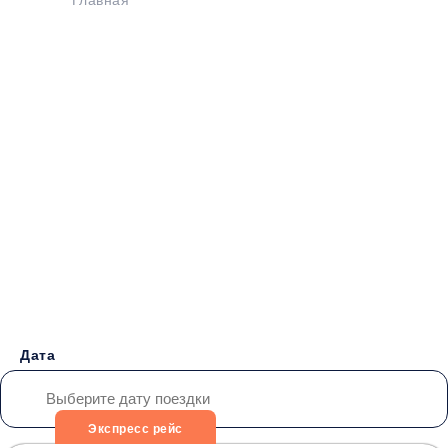
Главная
>
Расписание
>
Медвенка - Зугрэс
Бронирование билетов на
Автобус
Медвенка -
Зугрэс
от 4500 руб.
Дата
Экспресс рейс