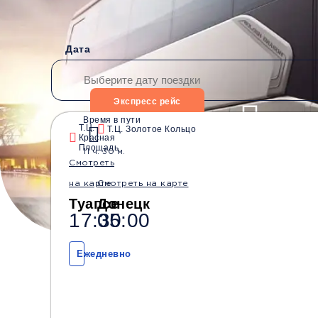
Дата
Экспресс рейс
Время в пути
Т.Ц.
Т.Ц. Золотое Кольцо
Красная
Водители со стажем от
Безопасные перевозки
Площадь
11 ч. 30 м.
10 лет
Смотреть
на карте
Смотреть на карте
Туапсе
Донецк
17:30
05:00
Ежедневно