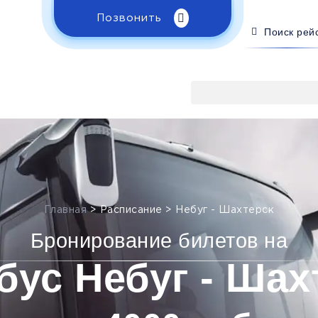
Позвонить
Поиск рей
Главная
>
Расписание
>
Небуг - Шахтерск
Бронирование билетов на
бус Небуг - Шах