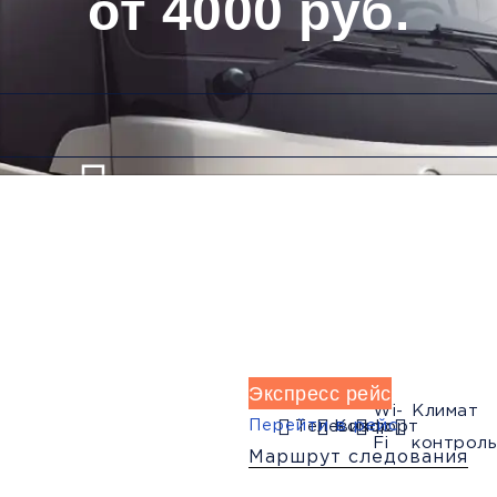
от 4000 руб.
Низкие цены и скидки
Обратный рейс
Экспресс рейс
Wi-
Климат
Перейти в рейс
Телевизор
Комфорт
Fi
контроль
Маршрут следования