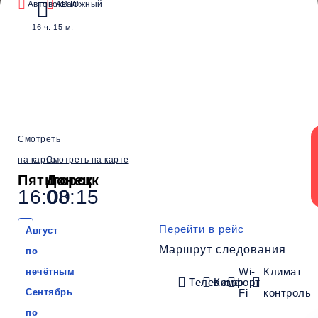
Автовокзал
АВ Южный
Водители со
Безопасные
Низкие цены и
16 ч. 15 м.
стажем от 10 лет
перевозки
скидки
Обратный рейс
Смотреть
на карте
Смотреть на карте
Пятигорск
Донецк
16:00
08:15
Перейти в рейс
Август
Маршрут следования
по
Wi-
Климат
нечётным
Телевизор
Комфорт
Сентябрь
Fi
контроль
по