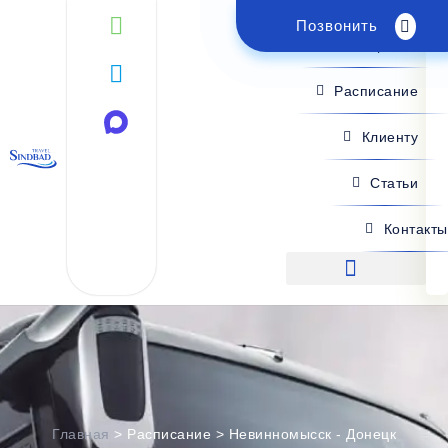
Позвонить
Поиск рейса
Расписание
Клиенту
Статьи
Контакты
Поиск рейса
Главная
>
Расписание
>
Невинномысск - Донецк