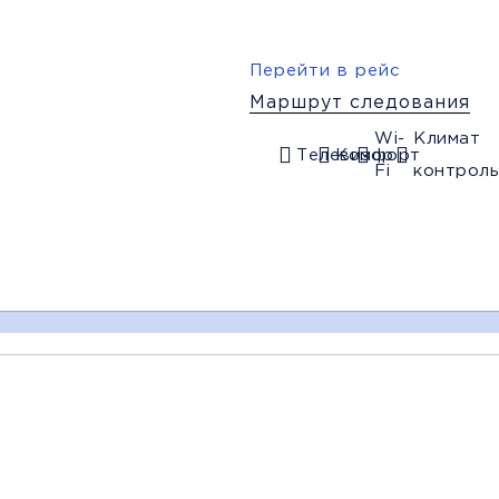
Перейти в рейс
Маршрут следования
Wi-
Климат
Телевизор
Комфорт
Fi
контроль
19:00
20:10
06:30
Невинномысск
Армавир
Снежное
(АВ)
(АЗС Газпром,
(Кинотеатр