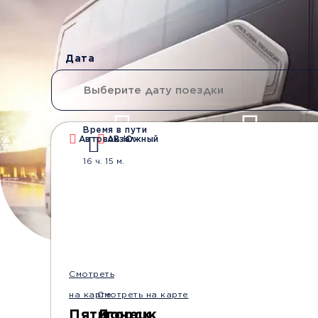
Дата
Время в пути
Автовокзал
АВ Южный
Водители со стажем
Безопасные
16 ч. 15 м.
от 10 лет
перевозки
Смотреть
на карте
Смотреть на карте
Пятигорск
Донецк