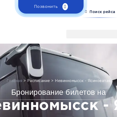
Позвонить
Поиск рейса
Главная
>
Расписание
>
Невинномысск - Ясиноватая
Бронирование билетов на
евинномысск - 