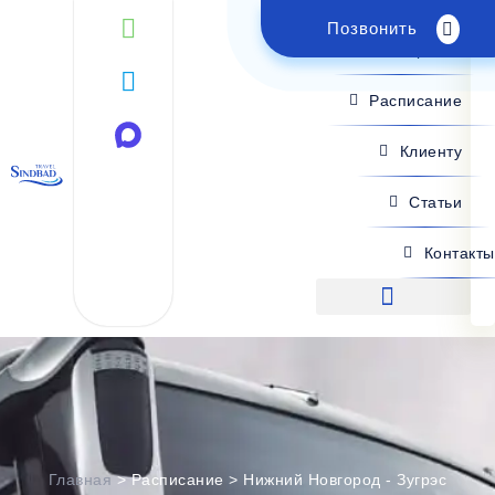
Позвонить
Поиск рейса
Расписание
Клиенту
Статьи
Контакты
Поиск рейса
Главная
>
Расписание
>
Нижний Новгород - Зугрэс