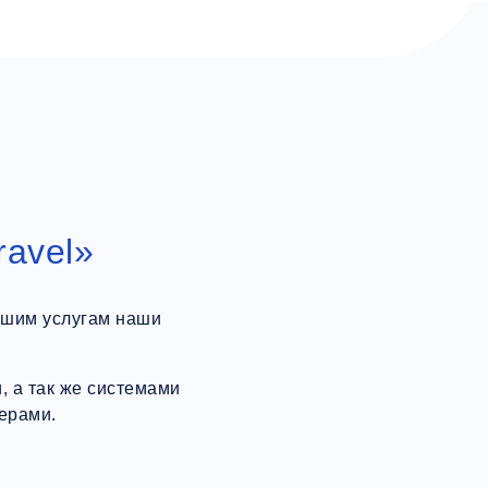
ravel»
ашим услугам наши
 а так же системами
ерами.