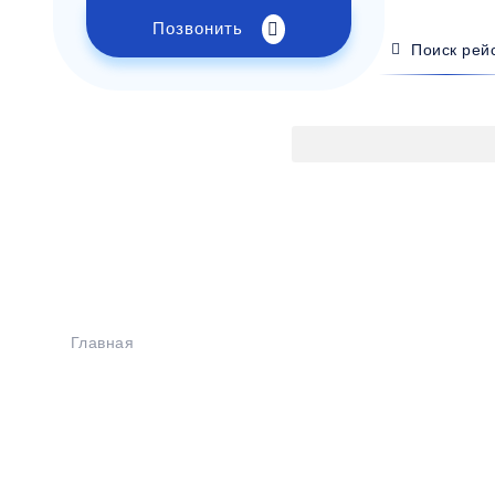
Позвонить
Поиск рей
Главная
>
Расписание
>
Новоазовск - Короча
Бронирование билетов на
с Новоазовск -