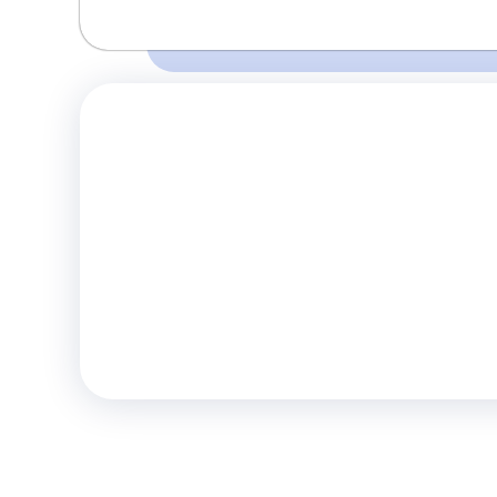
Время и место отправления / прибытия:
Перед поездкой убедитесь о наличии 
07:00
07:15
Донецк
Донецк
правилах и
(АС-Центр ЯМА)
(Мотель маг.Анна)
Комфорт
Телевизор
Комф