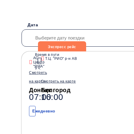
Дата
Экспресс рейс
Время в пути
АС-
Т.Ц. "РИО" р-н АВ
Центр
Водители со стажем от
Безопасные перевозки
"ЯМА"
9 ч.
10 лет
Смотреть
на карте
Смотреть на карте
Донецк
Белгород
07:00
16:00
Ежедневно