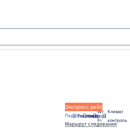
от 2500 руб.
Низкие цены и скидки
Обратный рейс
Экспресс рейс
Wi-
Климат
Перейти в рейс
Телевизор
Комфорт
Fi
контроль
Маршрут следования