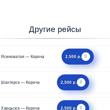
Другие рейсы
Ясиноватая — Короча
2,500 р.
Шахтерск — Короча
2,500 р.
Харцызск — Короча
2,500 р.