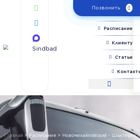
Позвонить
Поиск рейса
Расписание
Клиенту
Статьи
Контакт
Поиск рейса
Главная
>
Расписание
>
Новомихайловский - Шахтерск