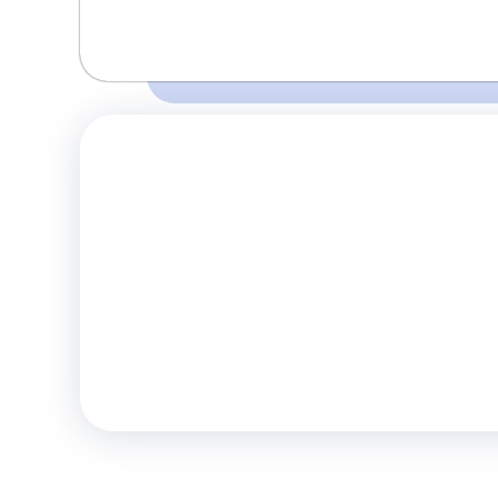
Время и место отправления / прибытия:
Перед поездкой убедитесь о наличии 
09:00
09:30
Белгород
Короча
правилах и
(Т.Ц. "РИО")
(Пост ГАИ)
Комфорт
Телевизор
Комф