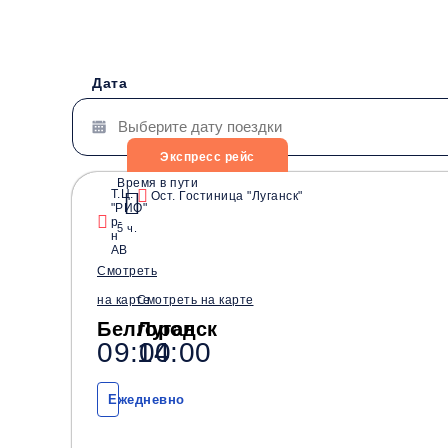
Дата
Экспресс рейс
Время в пути
Т.Ц.
Ост. Гостиница "Луганск"
"РИО"
Водители со стажем от
Безопасные перевозки
р-
5 ч.
10 лет
н
АВ
Смотреть
на карте
Смотреть на карте
Белгород
Луганск
09:00
14:00
Ежедневно