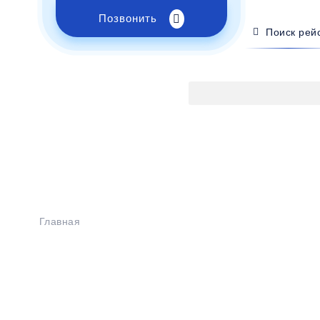
Позвонить
Поиск рей
Главная
>
Расписание
>
Новый Оскол - Алчевск
Бронирование билетов на
 Новый Оскол -