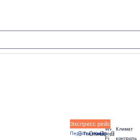
от 4000 руб.
Низкие цены и скидки
Обратный рейс
Экспресс рейс
Wi-
Климат
Перейти в рейс
Телевизор
Комфорт
Fi
контроль