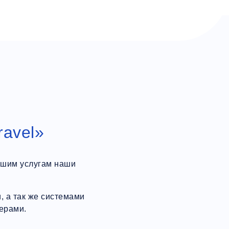
ravel»
ашим услугам наши
 а так же системами
ерами.