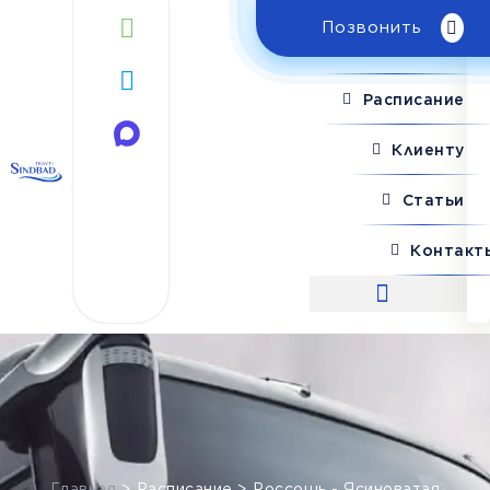
Позвонить
Поиск рейса
Расписание
Клиенту
Статьи
Контакт
Поиск рейса