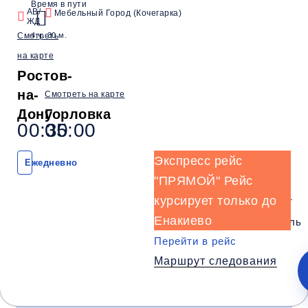
Время в пути
АВ/
Мебельный Город (Кочегарка)
ЖД
00:30
04:45
05:00
Смотреть
4 ч. 30 м.
Ростов
Нижняя Крынка
Ждановка
на карте
(АВ/ЖД)
(Маг. Рыбный день)
(Розовский п
Ростов-
Комфорт
на-
Смотреть на карте
Дону
Горловка
Телевизор
Комфорт
Wi-Fi
00:30
05:00
Климат контроль
Багаж
1 сумка бесплатно
Экспресс рейс
Ежедневно
Дополнительный багаж - 250Р
"ПРЯМОЙ" Рейс
курсирует только до
Wi-
Климат
Телевизор
Комфорт
Енакиево
Fi
контроль
Перейти в рейс
Маршрут следования