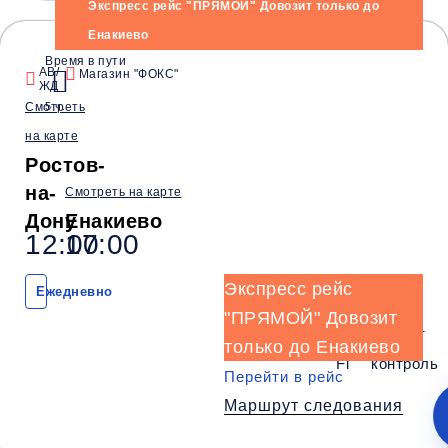
Экспресс рейс "ПРЯМОЙ" Довозит только до
Енакиево
Время и место отправления / прибытия:
Время в пути
АВ/
Магазин "ФОКС"
ЖД
12:00
14:45
15:00
Смотреть
5 ч.
Ростов
Нижняя Крынка
Ждановка
на карте
(АВ/ЖД)
(Маг. Рыбный день)
(Розовский п
Ростов-
Комфорт
на-
Смотреть на карте
Дону
Енакиево
Телевизор
Комфорт
Wi-Fi
12:00
17:00
Климат контроль
Багаж
1 сумка бесплатно
Экспресс рейс
Ежедневно
Дополнительный багаж - 250Р
"ПРЯМОЙ" Довозит
Wi-
Климат
только до Енакиево
Телевизор
Комфорт
Fi
контроль
Перейти в рейс
Маршрут следования