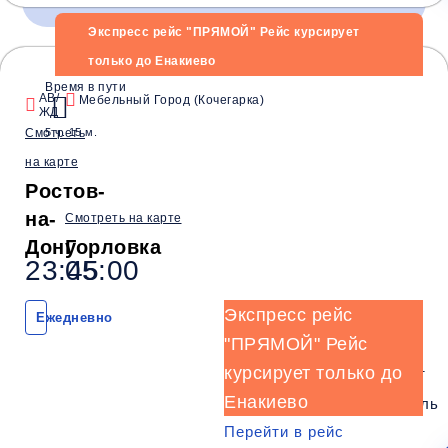
Экспресс рейс "ПРЯМОЙ" Рейс курсирует
только до Енакиево
Время и место отправления / прибытия:
Время в пути
АВ/
Мебельный Город (Кочегарка)
ЖД
15:00
18:45
19:00
Смотреть
5 ч. 15 м.
Ростов
Нижняя Крынка
Ждановка
на карте
(АВ/ЖД)
(Маг. Рыбный день)
(Розовский п
Ростов-
Комфорт
на-
Смотреть на карте
Дону
Горловка
Телевизор
Комфорт
Wi-Fi
23:45
05:00
Климат контроль
Багаж
1 сумка бесплатно
Экспресс рейс
Ежедневно
Дополнительный багаж - 250Р
"ПРЯМОЙ" Рейс
курсирует только до
Wi-
Климат
Телевизор
Комфорт
Енакиево
Fi
контроль
Перейти в рейс