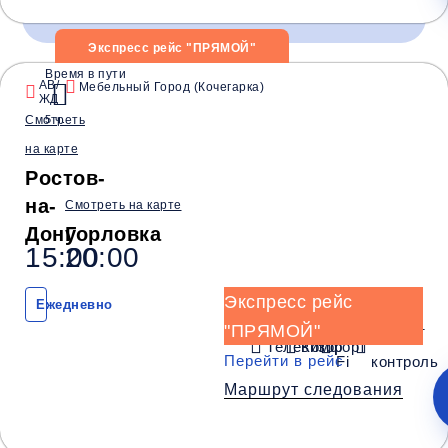
Экспресс рейс "ПРЯМОЙ"
Время в пути
Время и место отправления / прибытия:
АВ/
Мебельный Город (Кочегарка)
ЖД
Смотреть
5 ч.
12:00
16:30
16:45
на карте
Ростов
Нижняя Крынка
Ждановка
Ростов-
(АВ/ЖД)
(Маг. Рыбный день)
(Розовский п
на-
Смотреть на карте
Комфорт
Дону
Горловка
15:00
20:00
Телевизор
Комфорт
Wi-Fi
Климат контроль
Экспресс рейс
Ежедневно
Багаж
1 сумка бесплатно
"ПРЯМОЙ"
Wi-
Климат
Дополнительный багаж - 200Р
Телевизор
Комфорт
Перейти в рейс
Fi
контроль
Маршрут следования