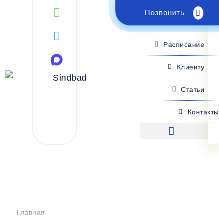
Позвонить
Поиск рейса
Расписание
Клиенту
Статьи
Контакты
Поиск рейса
Главная
>
Расписание
>
Ростов ЖД вокзал - Горловка