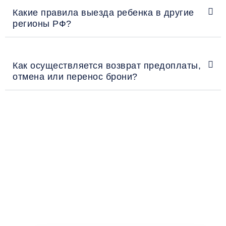
Какие правила выезда ребенка в другие
регионы РФ?
Как осуществляется возврат предоплаты,
отмена или перенос брони?
Рекомендации пассажирам
Перед поездкой и отправкой багажа ознакомьтесь
с правилами и требованиями к перевозке в
разделе «Информация клиентам».