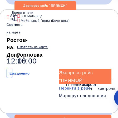
Экспресс рейс "ПРЯМОЙ"
Время в пути
Время и место отправления / прибытия:
АВ/
3-я Больница
ЖД
Мебельный Город (Кочегарка)
Смотреть
4 ч.
00:30
03:45
04:00
на карте
Ростов
Нижняя Крынка
Ждановка
Ростов-
(АВ/ЖД)
(Маг. Рыбный день)
(Розовский п
на-
Смотреть на карте
Комфорт
Дону
Горловка
12:00
16:00
Телевизор
Комфорт
Wi-Fi
Климат контроль
Экспресс рейс
Ежедневно
Багаж
1 сумка бесплатно
"ПРЯМОЙ"
Wi-
Климат
Дополнительный багаж - 250Р
Телевизор
Комфорт
Перейти в рейс
Fi
контроль
Маршрут следования