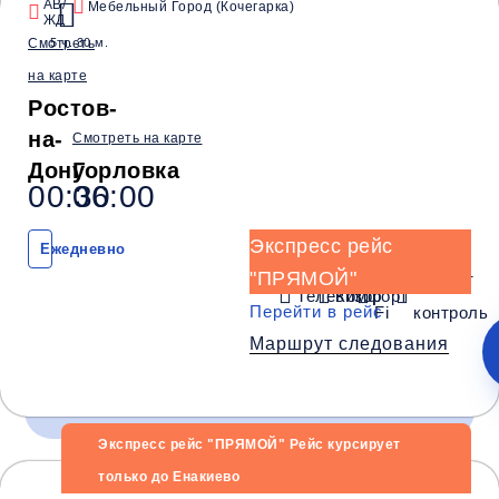
АВ/
Мебельный Город (Кочегарка)
ЖД
Водители со
Безопасные
Низкие цены и
Смотреть
5 ч. 30 м.
стажем от 10 лет
перевозки
скидки
на карте
Ростов-
Обратный рейс
на-
Смотреть на карте
Дону
Горловка
00:30
06:00
Экспресс рейс
Ежедневно
"ПРЯМОЙ"
Wi-
Климат
Телевизор
Комфорт
Перейти в рейс
Fi
контроль
Маршрут следования
Экспресс рейс "ПРЯМОЙ" Рейс курсирует
только до Енакиево
Время и место отправления / прибытия: