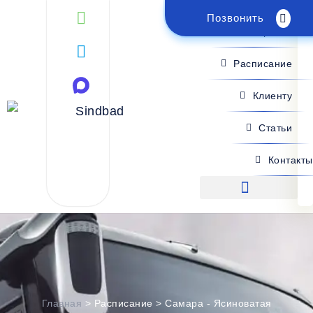
Позвонить
Поиск рейса
Расписание
Клиенту
Статьи
Контакты
Поиск рейса
Главная
>
Расписание
>
Самара - Ясиноватая