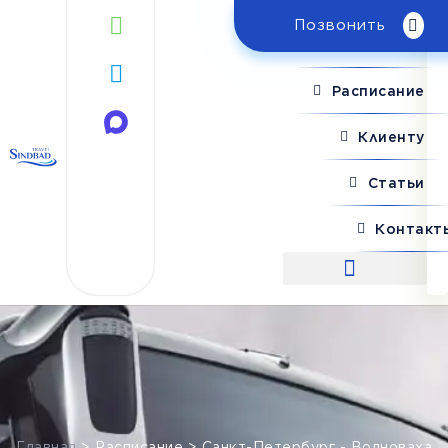
Позвонить
Поиск рейса
Расписание
Клиенту
Статьи
Контакт
Поиск рейса