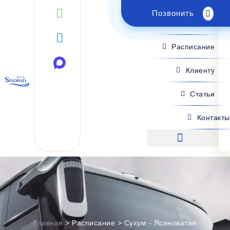
Позвонить
Поиск рейса
Расписание
Клиенту
Статьи
Контакты
Поиск рейса
Главная
>
Расписание
>
Сухум - Ясиноватая