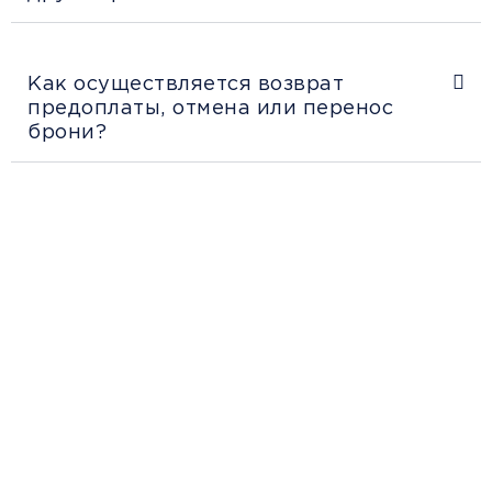
Как осуществляется возврат
предоплаты, отмена или перенос
брони?
Рекомендации
пассажирам
Перед поездкой и отправкой багажа
ознакомьтесь с правилами и требованиями
к перевозке в разделе «Информация