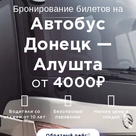
Бронирование билетов на
Автобус
Донецк —
Алушта
от
4000₽
Водители со
Безопасные
Низкие цены и
стажем от 10 лет
перевозки
скидки
Обратный рейс