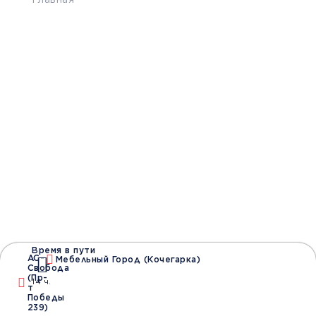
Главная
>
Расписание
>
Белогорск - Ждановка
Бронирование билетов на
Автобус
Белогорск -
Ждановка
от 3500 руб.
Время в пути
Дата
АС-
Мебельный Город (Кочегарка)
Свобода
(Пр-
14 ч.
т
Победы
239)