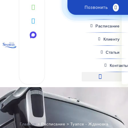
Позвонить
Поиск рейса
Расписание
Клиенту
Статьи
Контакты
Поиск рейса
Главная
>
Расписание
>
Туапсе - Ждановка