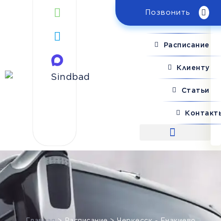
Позвонить
Поиск рейса
Расписание
Клиенту
Статьи
Контакт
Поиск рейса