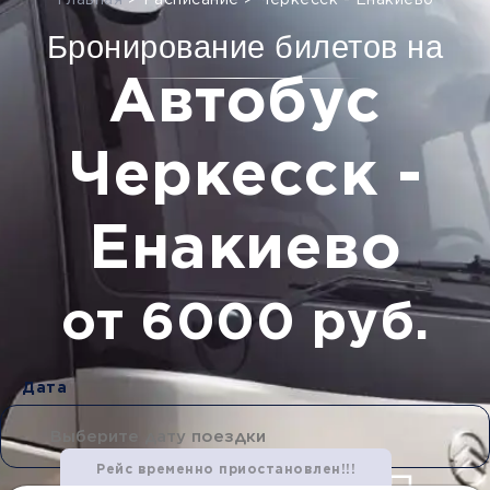
Главная
>
Расписание
>
Черкесск - Енакиево
Бронирование билетов на
Автобус
Черкесск -
Енакиево
от 6000 руб.
Дата
Рейс временно приостановлен!!!