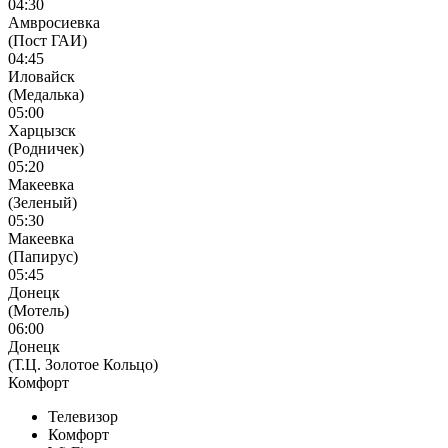
04:30
Амвросиевка
(Пост ГАИ)
04:45
Иловайск
(Медалька)
05:00
Харцызск
(Родничек)
05:20
Макеевка
(Зеленый)
05:30
Макеевка
(Папирус)
05:45
Донецк
(Мотель)
06:00
Донецк
(Т.Ц. Золотое Кольцо)
Комфорт
Телевизор
Комфорт