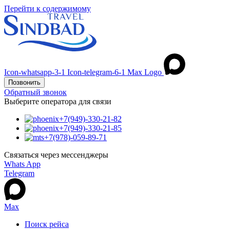
Перейти к содержимому
Icon-whatsapp-3-1
Icon-telegram-6-1
Max Logo
Позвонить
Обратный звонок
Выберите оператора для связи
+7(949)-330-21-82
+7(949)-330-21-85
+7(978)-059-89-71
Связаться через мессенджеры
Whats App
Telegram
Max
Поиск рейса