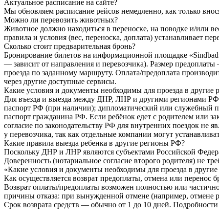
Актуальное расписание на сайте?
Мы обновляем расписание рейсов немедленно, как только внося
Можно ли перевозить животных?
Животное должно находиться в переноске, на поводке и/или в
правила и условия (вес, переноска, доплата) устанавливает пер
Сколько стоит предварительная бронь?
Бронирование билетов на информационной площадке «Sindbad» 
— зависит от направления и перевозчика). Размер предоплаты
проезда по заданному маршруту. Оплата/предоплата производит
через другие доступные сервисы.
Какие условия и документы необходимы для проезда в другие 
Для въезда и выезда между ДНР, ЛНР и другими регионами РФ
паспорт РФ (при наличии); дипломатический или служебный па
паспорт гражданина РФ. Если ребёнок едет с родителем или за
согласие по законодательству РФ для внутренних поездок не яв
у перевозчика, так как отдельные компании могут устанавлив
Какие правила выезда ребенка в другие регионы РФ?
Поскольку ДНР и ЛНР являются субъектами Российской Федера
Доверенность (нотариальное согласие второго родителя) не тр
«Какие условия и документы необходимы для проезда в другие
Как осуществляется возврат предоплаты, отмена или перенос б
Возврат оплаты/предоплаты возможен полностью или частично, 
причины отказа: при вынужденной отмене (например, отмене 
Срок возврата средств — обычно от 1 до 10 дней. Подробности