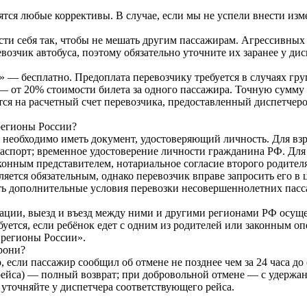
тся любые коррективы. В случае, если мы не успели внести изм
ести себя так, чтобы не мешать другим пассажирам. Агрессивны
евозчик автобуса, поэтому обязательно уточните их заранее у дис
— бесплатно. Предоплата перевозчику требуется в случаях груп
 — от 20% стоимости билета за одного пассажира. Точную сумму
ся на расчетный счет перевозчика, предоставленный диспетчеро
регионы России?
 необходимо иметь документ, удостоверяющий личность. Для вз
спорт; временное удостоверение личности гражданина РФ. Для д
конным представителем, нотариальное согласие второго родителя
ляется обязательным, однако перевозчик вправе запросить его в 
ать дополнительные условия перевозки несовершеннолетних пас
ции, выезд и въезд между ними и другими регионами РФ осуще
ебуется, если ребёнок едет с одним из родителей или законным
 регионы России».
рони?
если пассажир сообщил об отмене не позднее чем за 24 часа до 
рейса) — полный возврат; при добровольной отмене — с удержа
 уточняйте у диспетчера соответствующего рейса.