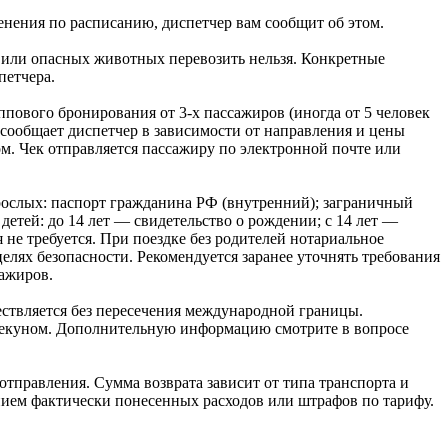
енения по расписанию, диспетчер вам сообщит об этом.
х или опасных животных перевозить нельзя. Конкретные
петчера.
пового бронирования от 3-х пассажиров (иногда от 5 человек
 сообщает диспетчер в зависимости от направления и цены
м. Чек отправляется пассажиру по электронной почте или
рослых: паспорт гражданина РФ (внутренний); заграничный
етей: до 14 лет — свидетельство о рождении; с 14 лет —
 не требуется. При поездке без родителей нотариальное
целях безопасности. Рекомендуется заранее уточнять требования
сажиров.
ствляется без пересечения международной границы.
 опекуном. Дополнительную информацию смотрите в вопросе
отправления. Сумма возврата зависит от типа транспорта и
нием фактически понесенных расходов или штрафов по тарифу.