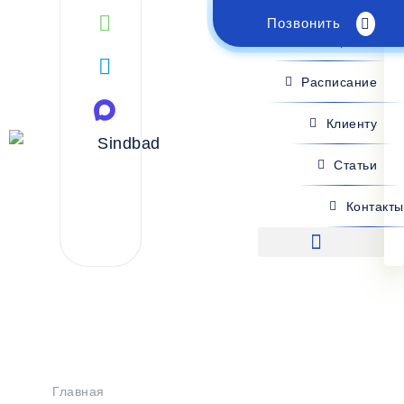
Позвонить
Поиск рейса
Расписание
Клиенту
Статьи
Контакты
Поиск рейса
Главная
>
Расписание
>
Чонгар - Амвросиевка