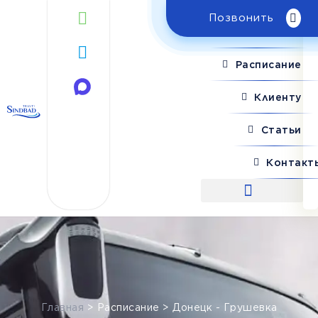
Позвонить
Поиск рейса
Расписание
Клиенту
Статьи
Контакт
Поиск рейса
Главная
>
Расписание
>
Донецк - Грушевка