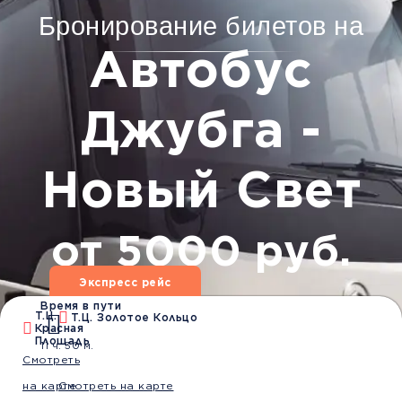
Бронирование билетов на
Автобус
Джубга -
Новый Свет
от 5000 руб.
Экспресс рейс
Время в пути
Дата
Т.Ц.
Т.Ц. Золотое Кольцо
Красная
Площадь
11 ч. 30 м.
Смотреть
на карте
Смотреть на карте