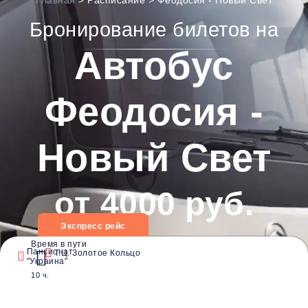
Главная
>
Расписание
>
Феодосия - Новый Свет
Бронирование билетов на
Автобус
Феодосия -
Новый Свет
от 4000 руб.
Экспресс рейс
Дата
Время в пути
Пансионат
Т.Ц. Золотое Кольцо
"Украина"
10 ч.