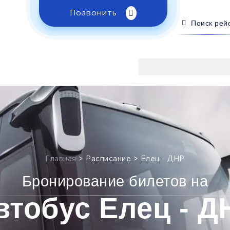
Позвонить
Поиск рей
Главная
>
Расписание
>
Елец - ДНР
Бронирование билетов на
втобус Елец - Д